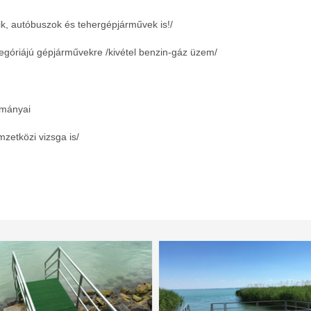
k, autóbuszok és tehergépjárművek is!/
tegóriájú gépjárművekre /kivétel benzin-gáz üzem/
tmányai
zetközi vizsga is/