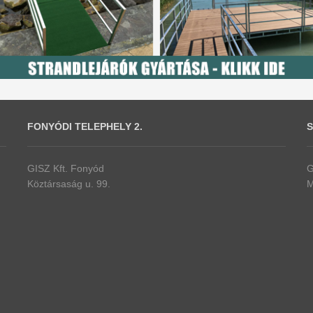
FONYÓDI TELEPHELY 2.
S
GISZ Kft. Fonyód
G
Köztársaság u. 99.
M