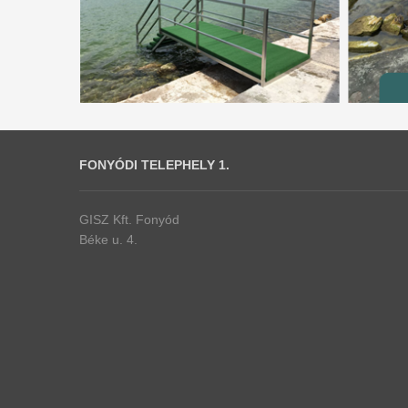
FONYÓDI TELEPHELY 1.
GISZ Kft. Fonyód
Béke u. 4.