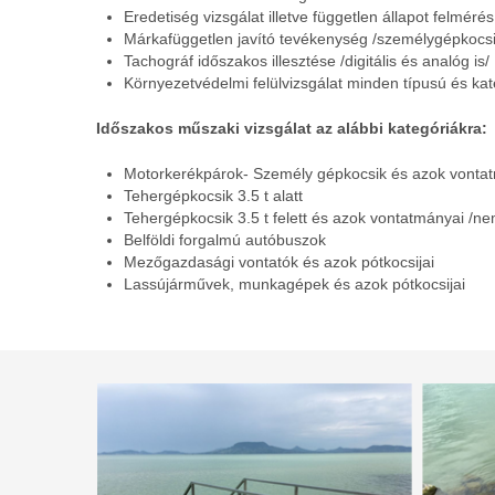
Eredetiség vizsgálat illetve független állapot felmérés
Márkafüggetlen javító tevékenység /személygépkocsi
Tachográf időszakos illesztése /digitális és analóg is/
Környezetvédelmi felülvizsgálat minden típusú és ka
Időszakos műszaki vizsgálat az alábbi kategóriákra:
Motorkerékpárok- Személy gépkocsik és azok vonta
Tehergépkocsik 3.5 t alatt
Tehergépkocsik 3.5 t felett és azok vontatmányai /nem
Belföldi forgalmú autóbuszok
Mezőgazdasági vontatók és azok pótkocsijai
Lassújárművek, munkagépek és azok pótkocsijai