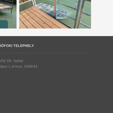
IÓFOKI TELEPHELY
ISZ Kft. Siófok
ájus 1 út hrsz. 0306/44